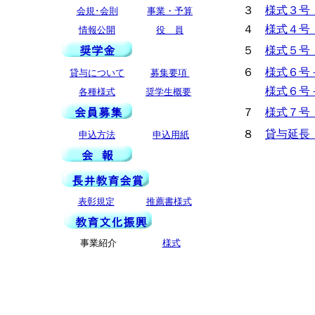
３
様式３号 
会規･会則
事業・予算
４
様式４号
情報公開
役 員
５
様式５号
６
様式６号
貸与について
募集要項
様式６号
各種様式
奨学生概要
７
様式７号
８
貸与延長
申込方法
申込用紙
表彰規定
推薦書様式
事業紹介
様式