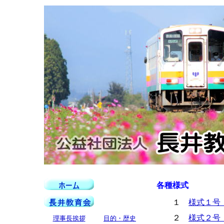
各種様式
１
様式１号 
２
様式２号 
理事長挨拶
目的・歴史