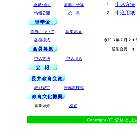
１
申込方法
会規･会則
事業・予算
２
申込用紙
情報公開
役 員
貸与について
募集要項
各種様式
令和３年７月２１日
通常会員 １，１
申込方法
申込用紙
表彰規定
推薦書様式
事業紹介
様式
Copyright (C) 公益社団