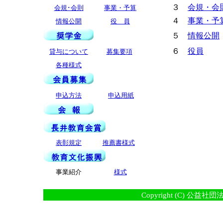
３
会規・会
会規･会則
事業・予算
４
事業・予
情報公開
役 員
５
情報公開
６
役員
貸与について
募集要項
各種様式
申込方法
申込用紙
表彰規定
推薦書様式
事業紹介
様式
Copyright (C) 公益社団