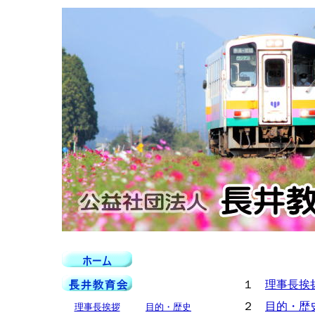
１
理事長挨
２
目的・歴
理事長挨拶
目的・歴史