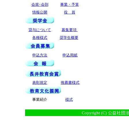
会規･会則
事業・予算
情報公開
役 員
貸与について
募集要項
各種様式
奨学生概要
申込方法
申込用紙
表彰規定
推薦書様式
事業紹介
様式
Copyright (C) 公益社団