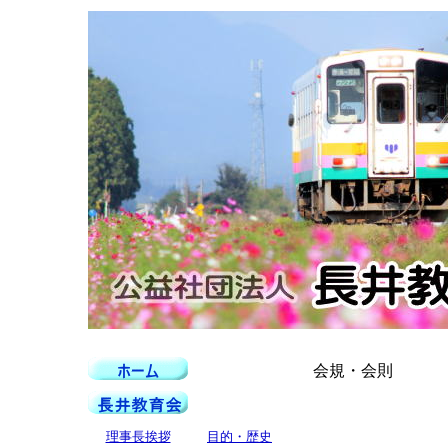
会規・会則
理事長挨拶
目的・歴史