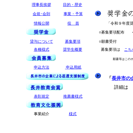
理事長挨拶
目的・歴史
会規･会則
事業・予算
情報公開
役 員
「令和９年度奨学
○募集要項配布 令和
貸与について
募集要項
○願書受付 令和８
各種様式
奨学生概要
募集要項は
こち
願書等はこのホームペ
申込方法
申込用紙
「
長井市の
詳細は
表彰規定
推薦書様式
事業紹介
様式